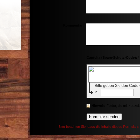
Kommentar:
Captcha (Spam-Schutz-Code): *
Bitte geben Sie den Code
↺
Hinweis
: Felder, die mit
*
bezeich
Bitte beachten Sie, dass die Inhalte dieses Formulars