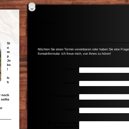
Kontakt
St
u
Möchten Sie einen Termin vereinbaren oder haben Sie eine Frage?
m
Kontaktformular. Ich freue mich, von Ihnen zu hören!
p
Jo
bs
!
Name:
*
Ic
h
Adresse:
d
n
r noch
E-Mail-Adresse:
*
 sollte
m
er
Telefon:
Wofür möchten Sie
einen Termin?
*