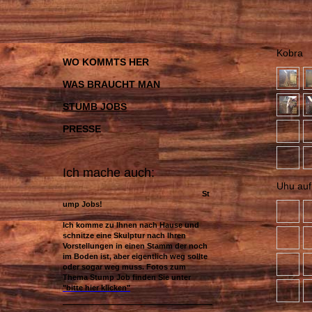
Kobra
WO KOMMTS HER
WAS BRAUCHT MAN
STUMB JOBS
PRESSE
Ich mache auch:
Uhu auf
St
ump Jobs!
Ich komme zu Ihnen nach Hause und
schnitze eine Skulptur nach Ihren
Vorstellungen in einen Stamm der noch
im Boden ist, aber eigentlich weg sollte
oder sogar weg muss. Fotos zum
Thema Stump Job finden Sie unter
"bitte hier klicken"